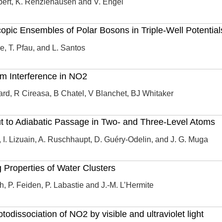
ert, K. Renziehausen and V. Engel
pic Ensembles of Polar Bosons in Triple-Well Potential
e, T. Pfau, and L. Santos
m Interference in NO2
d, R Cireasa, B Chatel, V Blanchet, BJ Whitaker
t to Adiabatic Passage in Two- and Three-Level Atoms
 I. Lizuain, A. Ruschhaupt, D. Guéry-Odelin, and J. G. Muga
g Properties of Water Clusters
h, P. Feiden, P. Labastie and J.-M. L’Hermite
todissociation of NO2 by visible and ultraviolet light