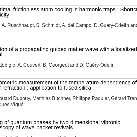
timal frictionless atom cooling in harmonic traps : Shortc
city
 A. Ruschhaupt, S. Schmidt, A. del Campo, D. Guéry-Odelin and
tion of a propagating guided matter wave with a localized
l
ttobigio, A. Couvert, B. Georgeot and D. Guéry-Odelin
rometric measurement of the temperature dependence of
 refraction : application to fused silica
uard Dupouy, Matthias Büchner, Philippe Paquier, Gérard Tré
ques Vigué
 of quantum phases by two-dimensional vibronic
scopy of wave-packet revivals