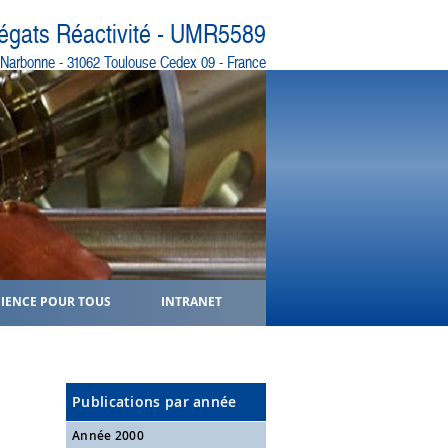
régats Réactivité - UMR5589
e Narbonne - 31062 Toulouse Cedex 09 - France
CIENCE POUR TOUS
INTRANET
Publications par année
Année 2000