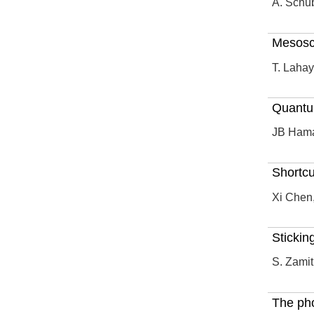
A. Schub
Mesosco
T. Lahay
Quantu
JB Hamar
Shortcu
Xi Chen,
Stickin
S. Zamit
The pho