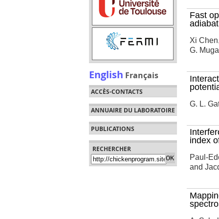
Fast op
adiabati
Xi Chen,
G. Muga
English
Français
Interac
potentia
ACCÈS-CONTACTS
G. L. Ga
ANNUAIRE DU LABORATOIRE
PUBLICATIONS
Interfe
index of
RECHERCHER
Paul-Edo
and Jac
Mapping
spectro