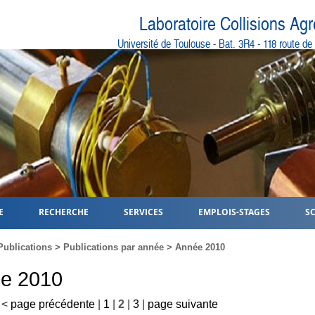
Laboratoire Collisions Ag
Université de Toulouse - Bat. 3R4 - 118 route d
E
RECHERCHE
SERVICES
EMPLOIS-STAGES
S
Publications
>
Publications par année
> Année 2010
e 2010
<
page précédente
|
1
|
2
|
3
|
page suivante