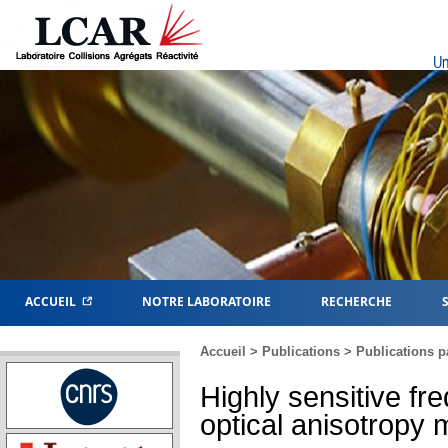
Un
ACCUEIL
NOTRE LABORATOIRE
RECHERCHE
Accueil
>
Publications
>
Publications p
Highly sensitive fr
optical anisotropy