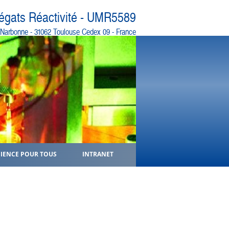
régats Réactivité - UMR5589
e Narbonne - 31062 Toulouse Cedex 09 - France
CIENCE POUR TOUS
INTRANET