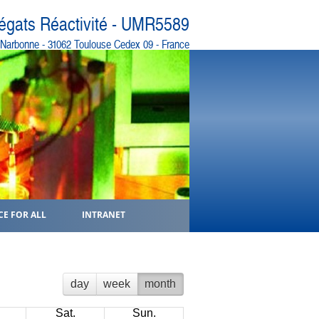
régats Réactivité - UMR5589
e Narbonne - 31062 Toulouse Cedex 09 - France
CE FOR ALL
INTRANET
day
week
month
Sat.
Sun.