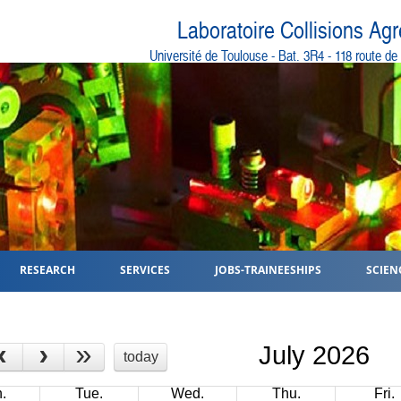
Laboratoire Collisions Ag
Université de Toulouse - Bat. 3R4 - 118 route d
RESEARCH
SERVICES
JOBS-TRAINEESHIPS
SCIEN
‹
›
»
July 2026
today
.
Tue.
Wed.
Thu.
Fri.