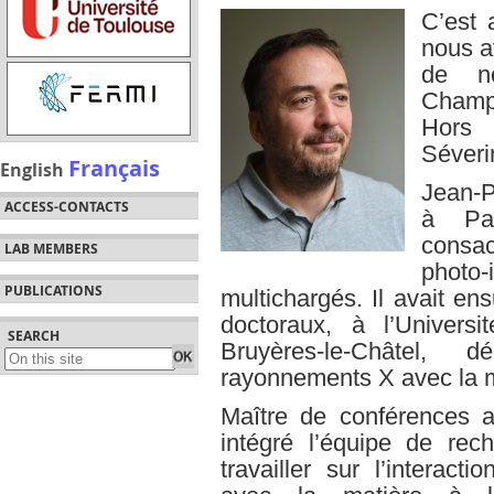
C’est 
nous a
de no
Champ
Hors 
Séveri
Français
English
Jean-P
ACCESS-CONTACTS
à Pa
consac
LAB MEMBERS
photo
PUBLICATIONS
multichargés. Il avait en
doctoraux, à l’Univer
SEARCH
Bruyères-le-Châtel, 
rayonnements X avec la m
Maître de conférences 
intégré l’équipe de re
travailler sur l’interac