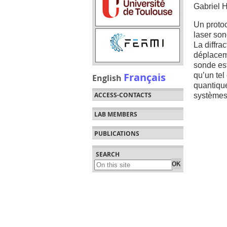
Gabriel 
Un protoc
laser son
La diffra
déplacem
sonde es
Français
qu’un te
English
quantique
ACCESS-CONTACTS
systèmes
LAB MEMBERS
PUBLICATIONS
SEARCH