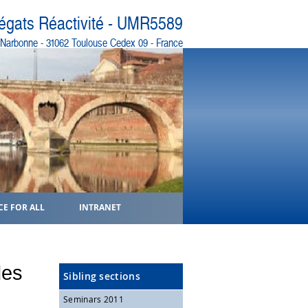
régats Réactivité - UMR5589
e Narbonne - 31062 Toulouse Cedex 09 - France
CE FOR ALL
INTRANET
des
Sibling sections
Seminars 2011