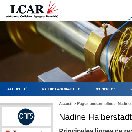
Un
ACCUEIL
NOTRE LABORATOIRE
RECHERCHE
Accueil
>
Pages personnelles
>
Nadine 
Nadine Halberstadt
Principales lignes de r