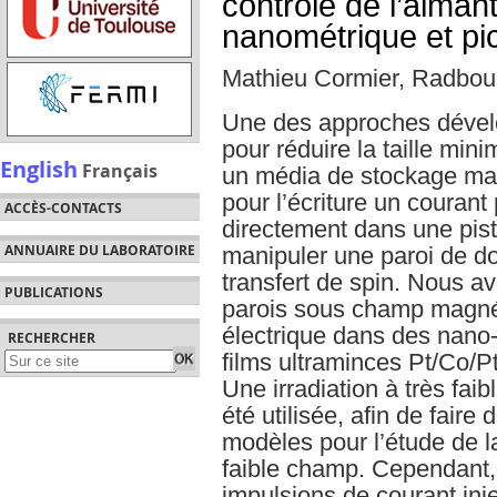
contrôle de l’aiman
nanométrique et p
Mathieu Cormier, Radbou
Une des approches dével
pour réduire la taille min
English
Français
un média de stockage magn
pour l’écriture un courant 
ACCÈS-CONTACTS
directement dans une pist
ANNUAIRE DU LABORATOIRE
manipuler une paroi de 
transfert de spin. Nous a
PUBLICATIONS
parois sous champ magné
électrique dans des nano-
RECHERCHER
films ultraminces Pt/Co/Pt
Une irradiation à très fai
été utilisée, afin de faire
modèles pour l’étude de l
faible champ. Cependant,
impulsions de courant inj