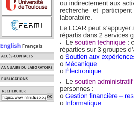
ou indirectement aux acti
recherche et participe
laboratoire.
Le LCAR peut s’appuyer s
répartis dans 2 services 
Le
soutien technique
: 
English
Français
réparties sur 3 groupes d’a
o
Soutien aux expérience
ACCÈS-CONTACTS
o
Mécanique
ANNUAIRE DU LABORATOIRE
o
Électronique
PUBLICATIONS
Le
soutien administratif
personnes :
RECHERCHER
o
Gestion financière – r
o
Informatique