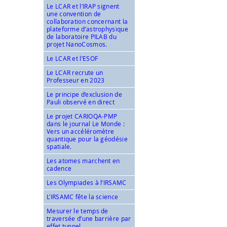
Le LCAR et l’IRAP signent
une convention de
collaboration concernant la
plateforme d’astrophysique
de laboratoire PILAB du
projet NanoCosmos.
Le LCAR et l’ESOF
Le LCAR recrute un
Professeur en 2023
Le principe d’exclusion de
Pauli observé en direct
Le projet CARIOQA-PMP
dans le journal Le Monde :
Vers un accéléromètre
quantique pour la géodésie
spatiale.
Les atomes marchent en
cadence
Les Olympiades à l’IRSAMC
L’IRSAMC fête la science
Mesurer le temps de
traversée d’une barrière par
effet tunnel