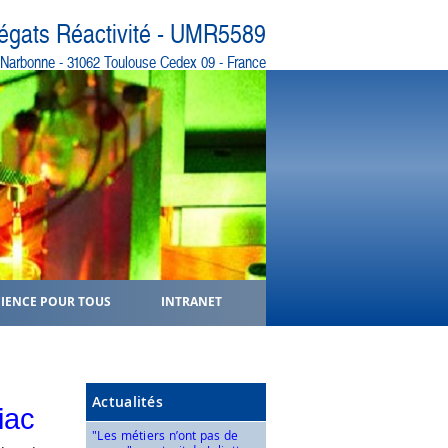
régats Réactivité - UMR5589
e Narbonne - 31062 Toulouse Cedex 09 - France
CIENCE POUR TOUS
INTRANET
Actualités
iac
"Les métiers n’ont pas de