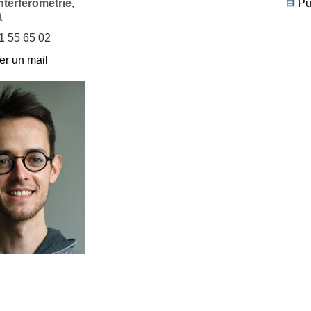
nterférométrie,
Pu
t
61 55 65 02
r un mail