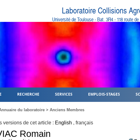
Laboratoire Collisions Ag
Université de Toulouse - Bat. 3R4 - 118 route d
E
RECHERCHE
SERVICES
EMPLOIS-STAGES
S
Annuaire du laboratoire
>
Anciens Membres
s versions de cet article :
English
,
français
VIAC
Romain