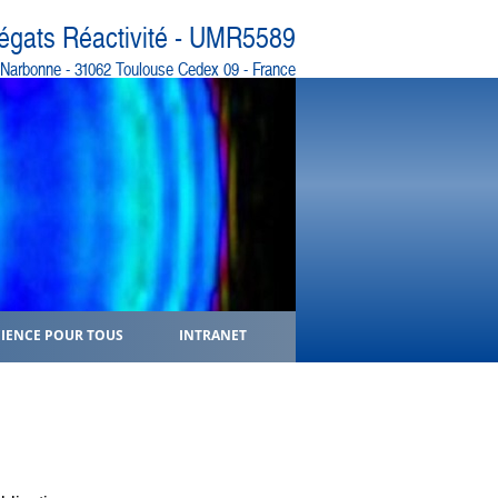
régats Réactivité - UMR5589
e Narbonne - 31062 Toulouse Cedex 09 - France
CIENCE POUR TOUS
INTRANET