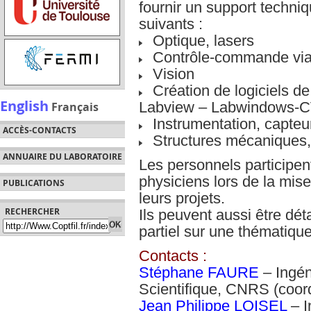
fournir un support techni
suivants :
Optique, lasers
Contrôle-commande via i
Vision
Création de logiciels de p
English
Labview – Labwindows-C
Français
Instrumentation, capteu
ACCÈS-CONTACTS
Structures mécaniques,
ANNUAIRE DU LABORATOIRE
Les personnels participen
physiciens lors de la mise
PUBLICATIONS
leurs projets.
RECHERCHER
Ils peuvent aussi être dé
partiel sur une thématiqu
Contacts :
Stéphane FAURE
– Ingén
Scientifique, CNRS (coor
Jean Philippe LOISEL
– I