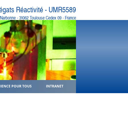
régats Réactivité - UMR5589
e Narbonne - 31062 Toulouse Cedex 09 - France
CIENCE POUR TOUS
INTRANET