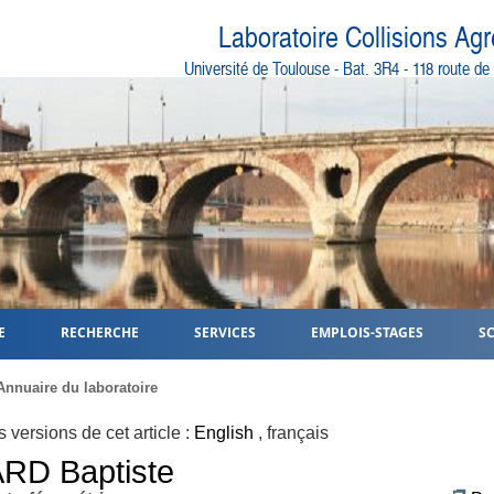
Laboratoire Collisions Ag
Université de Toulouse - Bat. 3R4 - 118 route d
E
RECHERCHE
SERVICES
EMPLOIS-STAGES
S
Annuaire du laboratoire
s versions de cet article :
English
,
français
ARD
Baptiste